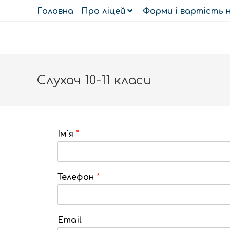
Головна
Про ліцей
Форми і вартість 
Слухач 10-11 класи
Ім`я
*
Телефон
*
Email