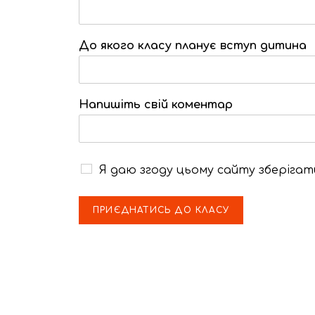
До якого класу планує вступ дитина
Напишіть свій коментар
G
Я даю згоду цьому сайту зберіга
D
P
R
ПРИЄДНАТИСЬ ДО КЛАСУ
с
о
г
л
а
ш
е